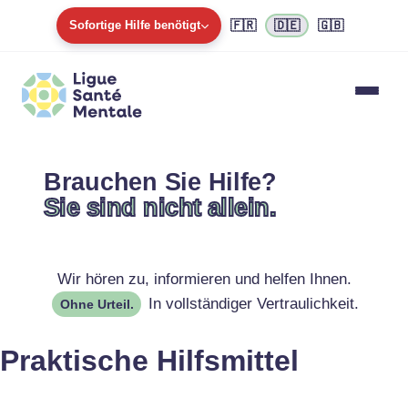
Zum
Sofortige Hilfe benötigt
🇫🇷
🇩🇪
🇬🇧
Inhalt
springen
112
454545
454545.lu
Brauchen Sie Hilfe?
Sie sind nicht allein.
Wir hören zu, informieren und helfen Ihnen.
In vollständiger Vertraulichkeit.
Ohne Urteil.
Praktische Hilfsmittel